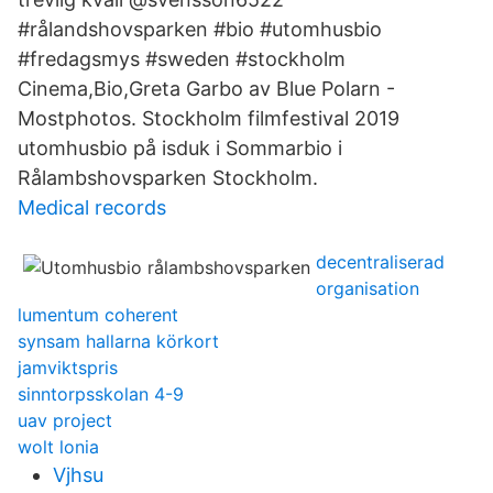
#rålandshovsparken #bio #utomhusbio
#fredagsmys #sweden #stockholm
Cinema,Bio,Greta Garbo av Blue Polarn -
Mostphotos. Stockholm filmfestival 2019
utomhusbio på isduk i Sommarbio i
Rålambshovsparken Stockholm.
Medical records
decentraliserad
organisation
lumentum coherent
synsam hallarna körkort
jamviktspris
sinntorpsskolan 4-9
uav project
wolt lonia
Vjhsu