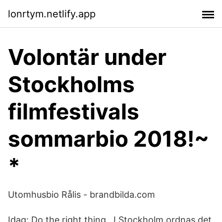
lonrtym.netlify.app
Volontär under
Stockholms
filmfestivals
sommarbio 2018!~
*
Utomhusbio Rålis - brandbilda.com
Idag: Do the right thing . I Stockholm ordnas det