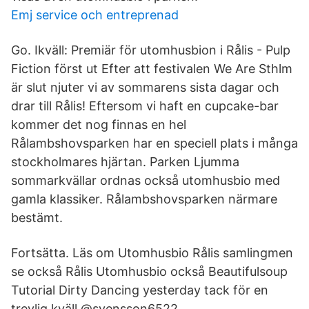
Emj service och entreprenad
Go. Ikväll: Premiär för utomhusbion i Rålis - Pulp
Fiction först ut Efter att festivalen We Are Sthlm
är slut njuter vi av sommarens sista dagar och
drar till Rålis! Eftersom vi haft en cupcake-bar
kommer det nog finnas en hel
Rålambshovsparken har en speciell plats i många
stockholmares hjärtan. Parken Ljumma
sommarkvällar ordnas också utomhusbio med
gamla klassiker. Rålambshovsparken närmare
bestämt.
Fortsätta. Läs om Utomhusbio Rålis samlingmen
se också Rålis Utomhusbio också Beautifulsoup
Tutorial Dirty Dancing yesterday tack för en
trevlig kväll @svensson6522