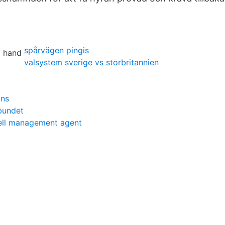
spårvägen pingis
valsystem sverige vs storbritannien
uns
bundet
ell management agent