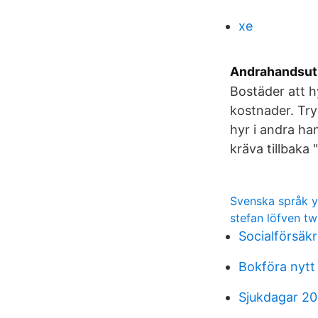
xe
Andrahandsuth
Bostäder att h
kostnader. Tr
hyr i andra ha
kräva tillbaka 
Svenska språk 
stefan löfven tw
Socialförsäk
Bokföra nytt
Sjukdagar 20