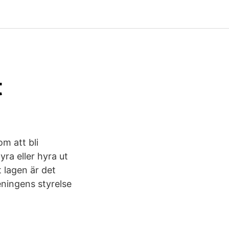
t
m att bli
yra eller hyra ut
t lagen är det
eningens styrelse