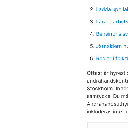
Ladda upp lä
Lärare arbets
Bensinpris sv
Järnåldern h
Regler i folk
Oftast är hyresti
andrahandskontra
Stockholm. Inneb
samtycke. Du må
Andrahandsuthyrn
inkluderas inte i