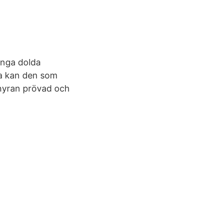
Inga dolda
ra kan den som
 hyran prövad och