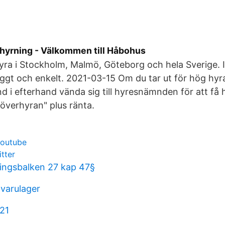
yrning - Välkommen till Håbohus
yra i Stockholm, Malmö, Göteborg och hela Sverige. 
yggt och enkelt. 2021-03-15 Om du tar ut för hög hy
nd i efterhand vända sig till hyresnämnden för att få
"överhyran" plus ränta.
youtube
itter
ringsbalken 27 kap 47§
 varulager
21