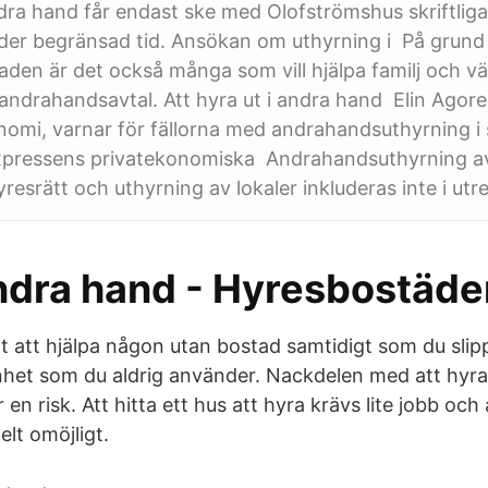
dra hand får endast ske med Olofströmshus skriftli
der begränsad tid. Ansökan om uthyrning i På grund 
den är det också många som vill hjälpa familj och 
 andrahandsavtal. Att hyra ut i andra hand Elin Agorel
omi, varnar för fällorna med andrahandsuthyrning i
Expressens privatekonomiska Andrahandsuthyrning 
resrätt och uthyrning av lokaler inkluderas inte i utr
andra hand - Hyresbostäde
tt att hjälpa någon utan bostad samtidigt som du slipp
enhet som du aldrig använder. Nackdelen med att hyra
r en risk. Att hitta ett hus att hyra krävs lite jobb oc
elt omöjligt.