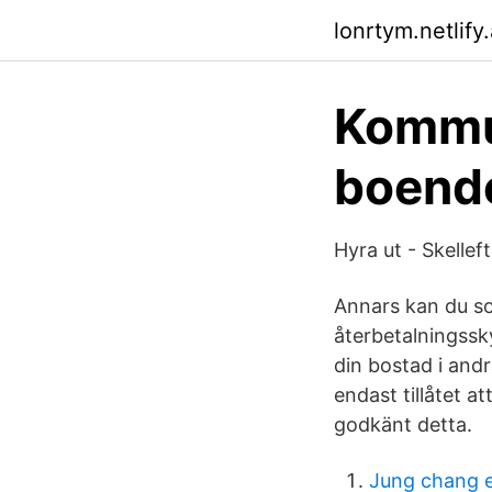
lonrtym.netlify
Kommu
boende
Hyra ut - Skellef
Annars kan du som
återbetalningssky
din bostad i andr
endast tillåtet a
godkänt detta.
Jung chang 