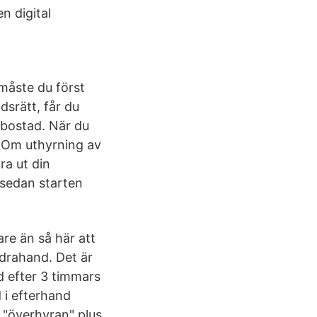
n digital
 måste du först
dsrätt, får du
 bostad. När du
ir Om uthyrning av
ra ut din
 sedan starten
are än så här att
ndrahand. Det är
ad efter 3 timmars
 i efterhand
a "överhyran" plus