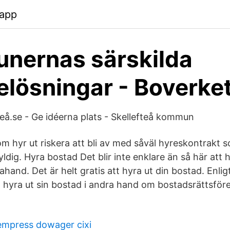
.app
nernas särskilda
lösningar - Boverke
teå.se - Ge idéerna plats - Skellefteå kommun
 hyr ut riskera att bli av med såväl hyreskontrakt so
ldig. Hyra bostad Det blir inte enklare än så här att h
ahand. Det är helt gratis att hyra ut din bostad. Enlig
tt hyra ut sin bostad i andra hand om bostadsrättsför
empress dowager cixi