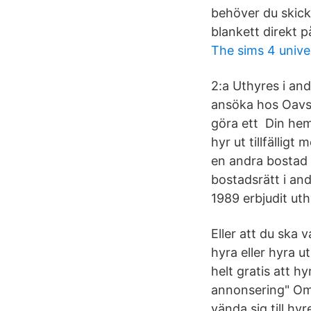
behöver du skicka
blankett direkt p
The sims 4 unive
2:a Uthyres i an
ansöka hos Oavset
göra ett Din hemf
hyr ut tillfällig
en andra bostad s
bostadsrätt i an
1989 erbjudit uth
Eller att du ska 
hyra eller hyra u
helt gratis att h
annonsering" Om 
vända sig till hy