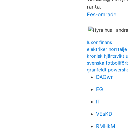
ränta.
Ees-omrade
luxor finans
elektriker norrtalje
kronisk hjärtsvikt 
svenska fotbollför
granfeldt powersh
DAQwr
EG
lT
VEsKD
RMHkM