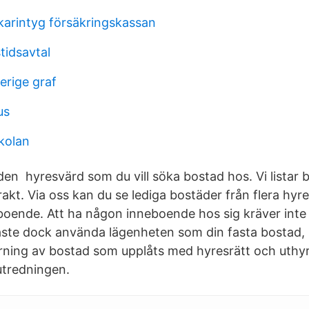
karintyg försäkringskassan
tidsavtal
erige graf
us
skolan
den hyresvärd som du vill söka bostad hos. Vi listar 
kt. Via oss kan du se lediga bostäder från flera hyre
oende. Att ha någon inneboende hos sig kräver inte
ste dock använda lägenheten som din fasta bostad,
ing av bostad som upplåts med hyresrätt och uthyrn
 utredningen.