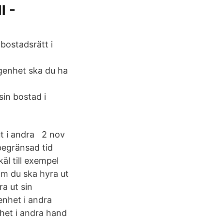
l -
bostadsrätt i
ägenhet ska du ha
sin bostad i
 ut i andra 2 nov
begränsad tid
käl till exempel
Om du ska hyra ut
ra ut sin
genhet i andra
nhet i andra hand