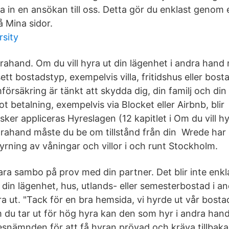
 in en ansökan till oss. Detta gör du enklast genom e
å Mina sidor.
rsity
drahand. Om du vill hyra ut din lägenhet i andra hand
t bostadstyp, exempelvis villa, fritidshus eller bosta
örsäkring är tänkt att skydda dig, din familj och din
t mot betalning, exempelvis via Blocket eller Airbnb, bl
ker appliceras Hyreslagen (12 kapitlet i Om du vill hy
drahand måste du be om tillstånd från din Wrede har
yrning av våningar och villor i och runt Stockholm.
vara sambo på prov med din partner. Det blir inte enkl
t din lägenhet, hus, utlands- eller semesterbostad i a
yra ut. "Tack för en bra hemsida, vi hyrde ut vår bost
du tar ut för hög hyra kan den som hyr i andra hand
resnämnden för att få hyran prövad och kräva tillbak