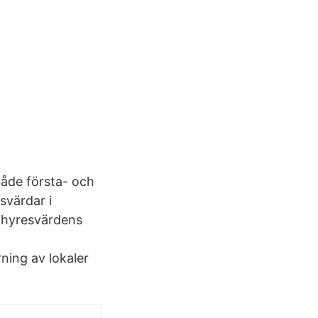
både första- och
svärdar i
 hyresvärdens
ing av lokaler