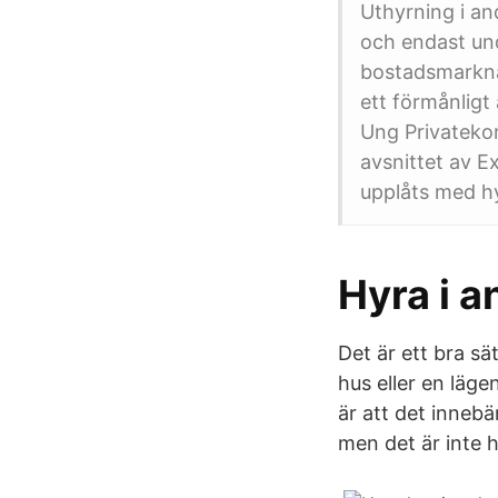
Uthyrning i an
och endast un
bostadsmarkna
ett förmånligt
Ung Privatekon
avsnittet av 
upplåts med hy
Hyra i 
Det är ett bra sä
hus eller en läg
är att det innebä
men det är inte h