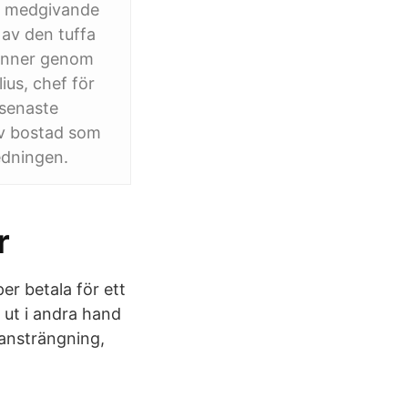
ga medgivande
av den tuffa
vänner genom
ius, chef för
 senaste
av bostad som
edningen.
r
er betala för ett
 ut i andra hand
h ansträngning,